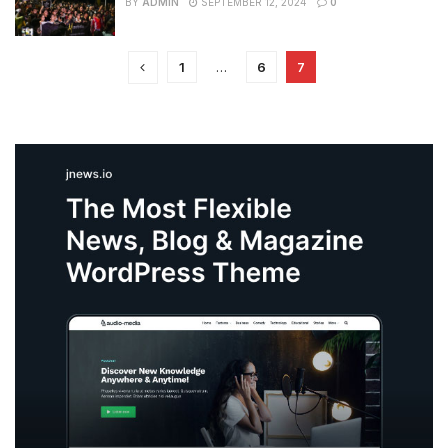
BY
ADMIN
SEPTEMBER 12, 2024
0
1
…
6
7