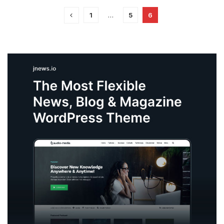
1
…
5
6