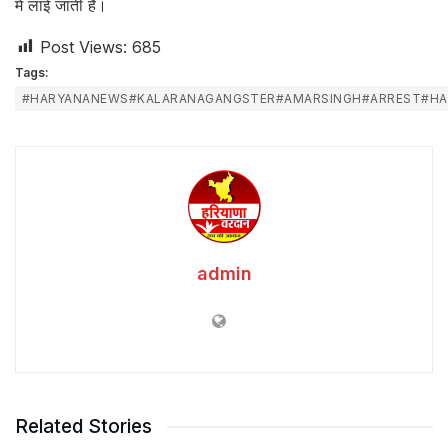
में लाई जाती है।
Post Views:
685
Tags:
#HARYANANEWS#KALARANAGANGSTER#AMARSINGH#ARREST#HA
admin
Related Stories