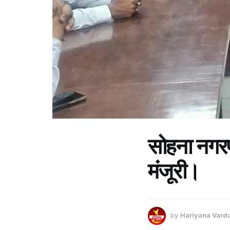
सोहना नगरप
मंजूरी।
by
Hariyana Vard